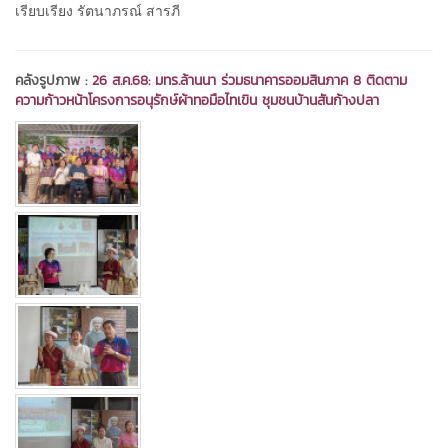
เรียบเรียง รัตนาภรณ์ สารภี
คลังรูปภาพ :
26 ส.ค.68: มทร.ล้านนา ร่วมธนาคารออมสินภาค 8 ติดตาม
ความก้าวหน้าโครงการอนุรักษ์ผ้าทอมือไทเขิน ชุมชนบ้านสันก้างปลา