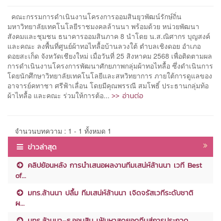
คณะกรรมการดำเนินงานโครงการออมสินยุวพัฒน์รักษ์ถิ่น
มหาวิทยาลัยเทคโนโลยีราชมงคลล้านนา พร้อมด้วย หน่วยพัฒนา
สังคมและชุมชน ธนาคารออมสินภาค 8 นำโดย น.ส.ณิศากร บุญสงค์
และคณะ ลงพื้นที่ศูนย์ผ้าทอไทลื้อบ้านลวงใต้ ตำบลเชิงดอย อำเภอ
ดอยสะเก็ด จังหวัดเชียงใหม่ เมื่อวันที่ 25 สิงหาคม 2568 เพื่อติดตามผล
การดำเนินงานโครงการพัฒนาศักยภาพกลุ่มผ้าทอไทลื้อ ซึ่งดำเนินการ
โดยนักศึกษาวิทยาลัยเทคโนโลยีและสหวิทยาการ ภายใต้การดูแลของ
อาจารย์คทาชา ศรีฟ้าเลื่อน โดยมีคุณพรรณี สมโพธิ์ ประธานกลุ่มท้อ
>> อ่านต่อ
ผ้าไทลื้อ และคณะ ร่วมให้การต้อ...
จำนวนบทความ : 1 - 1 ทั้งหมด 1
ข่าวล่าสุด
คลิปย้อนหลัง การนำเสนอผลงานทีมเสน่ห์ล้านนา เวที Best
of...
มทร.ล้านนา ปลื้ม ทีมเสน่ห์ล้านนา เจิดจรัสเวทีระดับชาติ
ผ...
มทร.ล้านนา–ธ.ออมสิน เฟ้นหาสุดยอดทีมสู่การประกวด