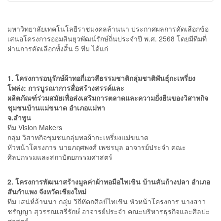
มหาวิทยาลัยเทคโนโลยีราชมงคลล้านนา ประกาศผลการคัดเลือกข้อ
เสนอโครงการออมสินยุวพัฒน์รักษ์ถิ่นประจำปี พ.ศ. 2568 โดยมีทีมที่
ผ่านการคัดเลือกทั้งสิ้น 5 ทีม ได้แก่
1. โครงการอนุรักษ์ผ้าทอกี่เอวสีธรรมชาติกลุ่มชาติพันธุ์กะเหรี่ยง
โพล่ง: การบูรณาการสื่อสร้างสรรค์และ
ผลิตภัณฑ์ร่วมสมัยเพื่อส่งเสริมการตลาดและความยั่งยืนของวิสาหกิจ
ชุมชนบ้านแม่ขนาด อำเภอแม่ทา
จ.ลำพูน
ทีม Vision Makers
กลุ่ม วิสาหกิจชุมชนกลุ่มทอผ้ากะเหรี่ยงแม่ขนาด
หัวหน้าโครงการ นายภฤศพงศ์ เพชรบุล อาจารย์ประจำ คณะ
ศิลปกรรมและสถาปัตยกรรมศาสตร์
2. โครงการพัฒนาสร้างมูลค่าผ้าทอมือไทเขิน บ้านสันก้างปลา อำเภอ
สันกำแพง จังหวัดเชียงใหม่
ทีม เสน่ห์ล้านนา กลุ่ม วิถีหัตถศิลป์ไทเขิน หัวหน้าโครงการ นางสาว
ชรัญญา สุวรรณเสรีรักษ์ อาจารย์ประจำ คณะบริหารธุรกิจและศิลปะ
ศาสตร์