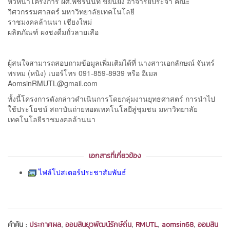
หัวหน้าโครงการ ผศ.พัชรนันท์ ขยันยิ่ง อาจารย์ประจำ คณะ
วิศวกรรมศาสตร์ มหาวิทยาลัยเทคโนโลยี
ราชมงคลล้านนา เชียงใหม่
ผลิตภัณฑ์ ผงชงดื่มถั่วลายเสือ
ผู้สนใจสามารถสอบถามข้อมูลเพิ่มเติมได้ที่ นางสาวเอกลักษณ์ จันทร์
พรหม (หนิง) เบอร์โทร 091-859-8939 หรือ อีเมล
AomsinRMUTL@gmail.com
ทั้งนี้โครงการดังกล่าวดำเนินการโดยกลุ่มงานยุทธศาสตร์ การนำไป
ใช้ประโยชน์ สถาบันถ่ายทอดเทคโนโลยีสู่ชุมชน มหาวิทยาลัย
เทคโนโลยีราชมงคลล้านนา
เอกสารที่เกี่ยวข้อง
ไฟล์โปสเตอร์ประชาสัมพันธ์
,
,
,
,
คำค้น :
ประกาศผล
ออมสินยุวพัฒน์รักษ์ถิ่น
RMUTL
aomsin68
ออมสิน