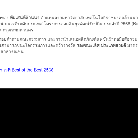
็จของ
ทีมเสน่ห์ล้านนา
ตัวแทนจากมหาวิทยาลัยเทคโนโลยีราชมงคลล้านนา
ิน
บนเวทีระดับประเทศ โครงการออมสินยุวพัฒน์รักษ์ถิ่น ประจำปี 2568 (Bes
เลส กรุงเทพมหานคร
ารตอบคำถามคณะกรรมการ และการนำเสนอผลิตภัณฑ์แฟชั่นผ้าทอมือสีธรรมชา
ม่ จนสามารถชนะใจกรรมการและคว้ารางวัล
รองชนะเลิศ ประเภทสวยดี
มาครอ
ยตาสาธารณชน
 เวที Best of the Best 2568