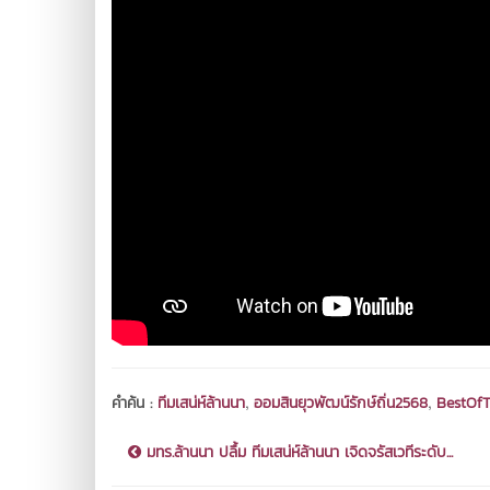
,
,
คำค้น :
ทีมเสน่ห์ล้านนา
ออมสินยุวพัฒน์รักษ์ถิ่น2568
BestOf
มทร.ล้านนา ปลื้ม ทีมเสน่ห์ล้านนา เจิดจรัสเวทีระดับ...