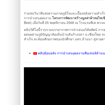
ร่วมชมวินาทีแห่งความภาคภูมิใจและเบื้องหลังความสำเร
การนำเสนอผลงาน
โครงการพัฒนาสร้างมูลค่าผ้าทอไทเข
Best) เมื่อวันที่ 25 พฤศจิกายน 2568 ณ โรงแรมทีเค พา
คลิปวิดีโอนี้รวบรวมบรรยากาศการนำเสนอวิสัยทัศน์ ก
ผสมผสานภูมิปัญญาท้องถิ่นบ้านสันก้างปลา จ.เชียงให
สำเร็จ สะท้อนศักยภาพของนักศึกษา มทร.ล้านนา สู่สา
คลิปย้อนหลัง การนำเสนอผลงานทีมเสน่ห์ล้านนา