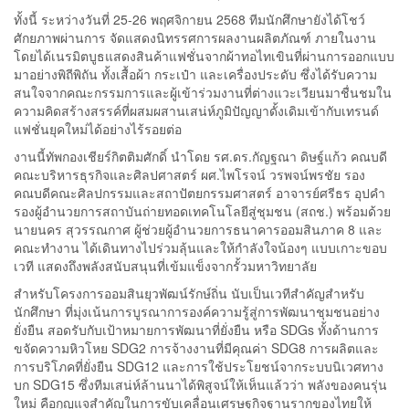
ทั้งนี้ ระหว่างวันที่ 25-26 พฤศจิกายน 2568 ทีมนักศึกษายังได้โชว์
ศักยภาพผ่านการ จัดแสดงนิทรรศการผลงานผลิตภัณฑ์ ภายในงาน
โดยได้เนรมิตบูธแสดงสินค้าแฟชั่นจากผ้าทอไทเขินที่ผ่านการออกแบบ
มาอย่างพิถีพิถัน ทั้งเสื้อผ้า กระเป๋า และเครื่องประดับ ซึ่งได้รับความ
สนใจจากคณะกรรมการและผู้เข้าร่วมงานที่ต่างแวะเวียนมาชื่นชมใน
ความคิดสร้างสรรค์ที่ผสมผสานเสน่ห์ภูมิปัญญาดั้งเดิมเข้ากับเทรนด์
แฟชั่นยุคใหม่ได้อย่างไร้รอยต่อ
งานนี้ทัพกองเชียร์กิตติมศักดิ์ นำโดย รศ.ดร.กัญฐณา ดิษฐ์แก้ว คณบดี
คณะบริหารธุรกิจและศิลปศาสตร์ ผศ.ไพโรจน์ วรพจน์พรชัย รอง
คณบดีคณะศิลปกรรมและสถาปัตยกรรมศาสตร์ อาจารย์ศรีธร อุปคำ
รองผู้อำนวยการสถาบันถ่ายทอดเทคโนโลยีสู่ชุมชน (สถช.) พร้อมด้วย
นายนคร สุวรรณกาศ ผู้ช่วยผู้อำนวยการธนาคารออมสินภาค 8 และ
คณะทำงาน ได้เดินทางไปร่วมลุ้นและให้กำลังใจน้องๆ แบบเกาะขอบ
เวที แสดงถึงพลังสนับสนุนที่เข้มแข็งจากรั้วมหาวิทยาลัย
สำหรับโครงการออมสินยุวพัฒน์รักษ์ถิ่น นับเป็นเวทีสำคัญสำหรับ
นักศึกษา ที่มุ่งเน้นการบูรณาการองค์ความรู้สู่การพัฒนาชุมชนอย่าง
ยั่งยืน สอดรับกับเป้าหมายการพัฒนาที่ยั่งยืน หรือ SDGs ทั้งด้านการ
ขจัดความหิวโหย SDG2 การจ้างงานที่มีคุณค่า SDG8 การผลิตและ
การบริโภคที่ยั่งยืน SDG12 และการใช้ประโยชน์จากระบบนิเวศทาง
บก SDG15 ซึ่งทีมเสน่ห์ล้านนาได้พิสูจน์ให้เห็นแล้วว่า พลังของคนรุ่น
ใหม่ คือกุญแจสำคัญในการขับเคลื่อนเศรษฐกิจฐานรากของไทยให้