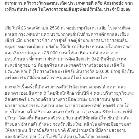
กรรมการ คว้ารางวัลรองชนะเลิศ ประเภทสวยดี หรือ Aesthetic จาก
เวทีระดับประเทศ ในโครงการออมสินยุวพัฒน์รักษ์ถิ่น ประจำปี 2568
เมื่อวันที่ 26 พฤศจิกายน 2568 ณ หอประชุมไฮเดรนเยีย โรงแรมทีเค
พาเลส กรุงเทพมหานคร บรรยากาศเต็มไปด้วยความคึกคักและเสียง
เชียร์ เมื่อ นางสาววชิรา การสุทธิ์ รองผู้อำนวยการธนาคารออมสิน
กลุ่มการตลาดเพื่อความยั่งยืน ให้เกียรติเป็นประธานมอบโล่เกียรติยศ
และเงินรางวัลมูลค่า 25,000 บาท ให้แก่ ทีมเสน่ห์ล้านนา จาก
มทร.ล้านนา ที่สามารถฝ่าด่านการคัดเลือกกว่า 342 ทีมทั่วประเทศ
ทะลุเข้าสู่รอบ 12 ทีมสุดท้าย และผงาดคว้ารางวัลรองชนะเลิศ ใน
ประเภท สวยดี (โดยรางวัลชนะเลิศรับเงินรางวัล 50,000 บาท) ถือเป็น
เครื่องการันตีฝีมือของเด็กราชมงคลที่ไม่เป็นสองรองใคร
ความสำเร็จครั้งนี้เกิดจากการผนึกกำลังระหว่าง มทร.ล้านนา และ
ธนาคารออมสินภาค 8 โดยทีมนักศึกษาชั้นปีที่ 4 คณะบริหารธุรกิจและ
ศิลปศาสตร์ ประกอบด้วย นางสาวน๊อต ยามะ นางสาวมน อุเฒ่า
นางสาวกนกวรรณ ลุงปาน และ นางสาวมณฑาทิพย์ ทองศรี ภายใต้
การโค้ชอย่างใกล้ชิดของ อาจารย์ชรัญญา สุวรรณเสรีรักษ์ อาจารย์ที่
ปรึกษา ได้ลงพื้นที่ลุยงานจริงร่วมกับ กลุ่มวิถีหัตถศิลป์ไทเขิน บ้านสัน
ก้างปลา อำเภอสันกำแพง จังหวัดเชียงใหม่ พลิกโฉมผ้าทอมือธรรมดา
ให้กลายเป็น ผ้าทอมือสีธรรมชาติ ดีไซน์ร่วมสมัย ที่มีความสวยงาม
และรักษ์โลก ตอบโจทย์ไลฟ์สไตล์คนรุ่นใหม่ได้อย่างลงตัว