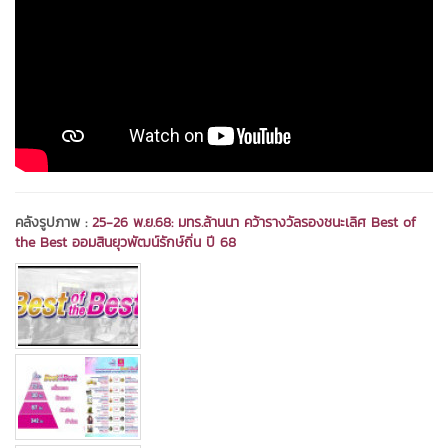
คลังรูปภาพ :
25-26 พ.ย.68: มทร.ล้านนา คว้ารางวัลรองชนะเลิศ Best of
the Best ออมสินยุวพัฒน์รักษ์ถิ่น ปี 68