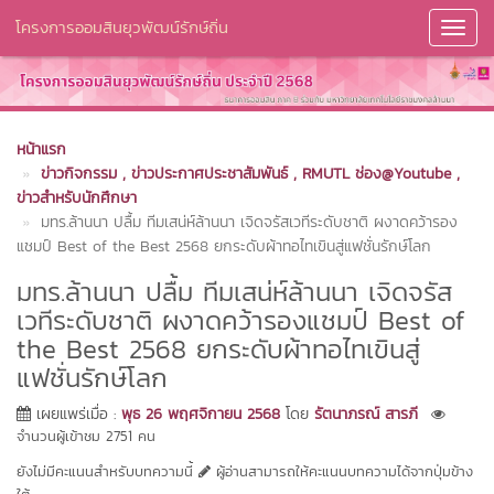
โครงการออมสินยุวพัฒน์รักษ์ถิ่น
Toggl
Navig
หน้าแรก
ข่าวกิจกรรม
, ข่าวประกาศประชาสัมพันธ์
, RMUTL ช่อง@Youtube
,
ข่าวสำหรับนักศึกษา
มทร.ล้านนา ปลื้ม ทีมเสน่ห์ล้านนา เจิดจรัสเวทีระดับชาติ ผงาดคว้ารอง
แชมป์ Best of the Best 2568 ยกระดับผ้าทอไทเขินสู่แฟชั่นรักษ์โลก
มทร.ล้านนา ปลื้ม ทีมเสน่ห์ล้านนา เจิดจรัส
เวทีระดับชาติ ผงาดคว้ารองแชมป์ Best of
the Best 2568 ยกระดับผ้าทอไทเขินสู่
แฟชั่นรักษ์โลก
เผยแพร่เมื่อ :
พุธ 26 พฤศจิกายน 2568
โดย
รัตนาภรณ์ สารภี
จำนวนผู้เข้าชม 2751 คน
ยังไม่มีคะแนนสำหรับบทความนี้
ผู้อ่านสามารถให้คะแนนบทความได้จากปุ่มข้าง