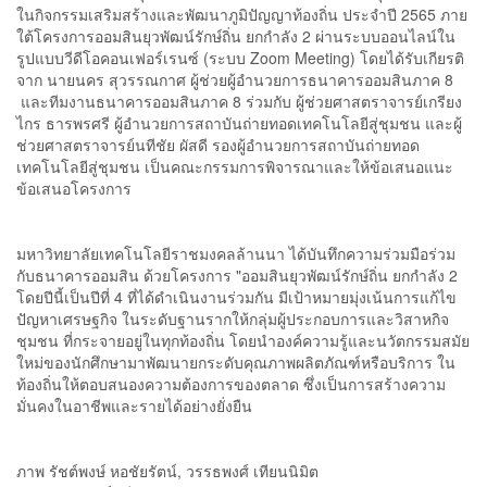
ในกิจกรรมเสริมสร้างและพัฒนาภูมิปัญญาท้องถิ่น ประจำปี 2565 ภาย
ใต้โครงการออมสินยุวพัฒน์รักษ์ถิ่น ยกกำลัง 2 ผ่านระบบออนไลน์ใน
รูปแบบวีดีโอคอนเฟอร์เรนซ์ (ระบบ Zoom Meeting) โดยได้รับเกียรติ
จาก นายนคร สุวรรณกาศ ผู้ช่วยผู้อำนวยการธนาคารออมสินภาค 8
และทีมงานธนาคารออมสินภาค 8 ร่วมกับ ผู้ช่วยศาสตราจารย์เกรียง
ไกร ธารพรศรี ผู้อำนวยการสถาบันถ่ายทอดเทคโนโลยีสู่ชุมชน และผู้
ช่วยศาสตราจารย์นทีชัย ผัสดี รองผู้อำนวยการสถาบันถ่ายทอด
เทคโนโลยีสู่ชุมชน เป็นคณะกรรมการพิจารณาและให้ข้อเสนอแนะ
ข้อเสนอโครงการ
มหาวิทยาลัยเทคโนโลยีราชมงคลล้านนา ได้บันทึกความร่วมมือร่วม
กับธนาคารออมสิน ด้วยโครงการ "ออมสินยุวพัฒน์รักษ์ถิ่น ยกกำลัง 2
โดยปีนี้เป็นปีที่ 4 ที่ได้ดำเนินงานร่วมกัน มีเป้าหมายมุ่งเน้นการแก้ไข
ปัญหาเศรษฐกิจ ในระดับฐานรากให้กลุ่มผู้ประกอบการและวิสาหกิจ
ชุมชน ที่กระจายอยู่ในทุกท้องถิ่น โดยนำองค์ความรู้และนวัตกรรมสมัย
ใหม่ของนักศึกษามาพัฒนายกระดับคุณภาพผลิตภัณฑ์หรือบริการ ใน
ท้องถิ่นให้ตอบสนองความต้องการของตลาด ซึ่งเป็นการสร้างความ
มั่นคงในอาชีพและรายได้อย่างยั่งยืน
ภาพ รัชต์พงษ์ หอชัยรัตน์, วรรธพงศ์ เทียนนิมิต