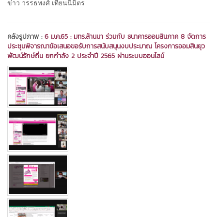
ข่าว วรรธพงศ์ เทียนนิมิตร
คลังรูปภาพ :
6 ม.ค.65 : มทร.ล้านนา ร่วมกับ ธนาคารออมสินภาค 8 จัดการ
ประชุมพิจารณาข้อเสนอขอรับการสนับสนุนงบประมาณ โครงการออมสินยุว
พัฒน์รักษ์ถิ่น ยกกำลัง 2 ประจำปี 2565 ผ่านระบบออนไลน์